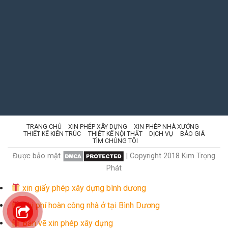
TRANG CHỦ
XIN PHÉP XÂY DỰNG
XIN PHÉP NHÀ XƯỞNG
THIẾT KẾ KIẾN TRÚC
THIẾT KẾ NỘI THẤT
DỊCH VỤ
BÁO GIÁ
TÌM CHÚNG TÔI
Được bảo mật
| Copyright 2018 Kim Trọng
Phát
xin giấy phép xây dựng bình dương
Chi phí hoàn công nhà ở tại Bình Dương
Bản vẽ xin phép xây dựng