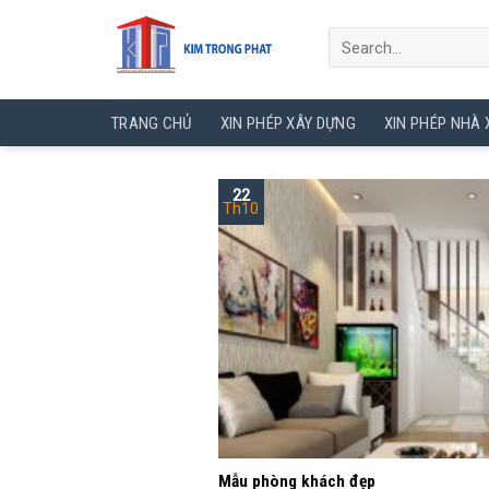
Skip
to
content
TRANG CHỦ
XIN PHÉP XÂY DỰNG
XIN PHÉP NHÀ
22
Th10
Mẫu phòng khách đẹp