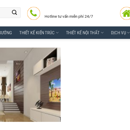
Hotline tư vấn miễn phí 24/7
 XƯỞNG
THIẾT KẾ KIẾN TRÚC
THIẾT KẾ NỘI THẤT
DỊCH VỤ