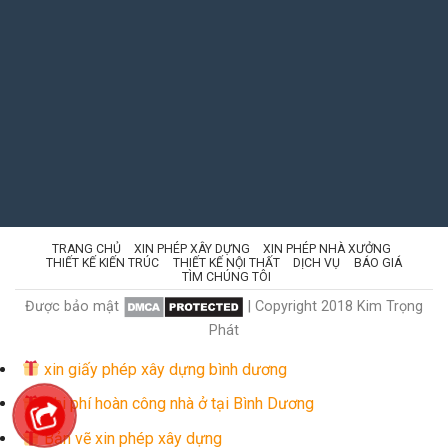
TRANG CHỦ
XIN PHÉP XÂY DỰNG
XIN PHÉP NHÀ XƯỞNG
THIẾT KẾ KIẾN TRÚC
THIẾT KẾ NỘI THẤT
DỊCH VỤ
BÁO GIÁ
TÌM CHÚNG TÔI
Được bảo mật
| Copyright 2018 Kim Trọng
Phát
xin giấy phép xây dựng bình dương
Chi phí hoàn công nhà ở tại Bình Dương
Bản vẽ xin phép xây dựng