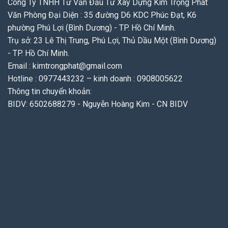
Công Ty TNHH Tư Vấn Đầu Tư Xây Dựng Kim Trọng Phát
Văn Phòng Đại Diện : 35 đường D6 KDC Phúc Đạt, K6
phường Phú Lợi (Bình Dương) - TP. Hồ Chí Minh.
Trụ sở: 23 Lê Thị Trung, Phú Lợi, Thủ Dầu Một (Bình Dương)
- TP. Hồ Chí Minh.
Email : kimtrongphat@gmail.com
Hotline : 0977443232 – kinh doanh : 0908005622
Thông tin chuyển khoản:
BIDV: 6502688279 - Nguyễn Hoàng Kim - CN BIDV