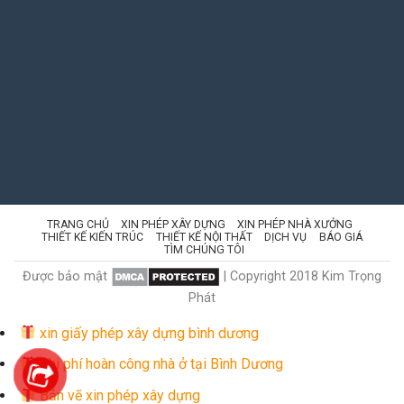
TRANG CHỦ
XIN PHÉP XÂY DỰNG
XIN PHÉP NHÀ XƯỞNG
THIẾT KẾ KIẾN TRÚC
THIẾT KẾ NỘI THẤT
DỊCH VỤ
BÁO GIÁ
TÌM CHÚNG TÔI
Được bảo mật
| Copyright 2018 Kim Trọng
Phát
xin giấy phép xây dựng bình dương
Chi phí hoàn công nhà ở tại Bình Dương
Bản vẽ xin phép xây dựng