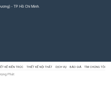
Dương) - TP. Hồ Chí Minh.
IẾT KẾ KIẾN TRÚC
THIẾT KẾ NỘI THẤT
DỊCH VỤ
BÁO GIÁ
TÌM CHÚNG TÔI
Trọng Phát