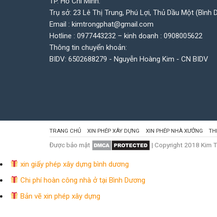
TP. Hồ Chí Minh.
Trụ sở: 23 Lê Thị Trung, Phú Lợi, Thủ Dầu Một (Bình 
Email : kimtrongphat@gmail.com
Hotline : 0977443232 – kinh doanh : 0908005622
Thông tin chuyển khoản:
BIDV: 6502688279 - Nguyễn Hoàng Kim - CN BIDV
TRANG CHỦ
XIN PHÉP XÂY DỰNG
XIN PHÉP NHÀ XƯỞNG
TH
Được bảo mật
| Copyright 2018 Kim 
xin giấy phép xây dựng bình dương
Chi phí hoàn công nhà ở tại Bình Dương
Bản vẽ xin phép xây dựng