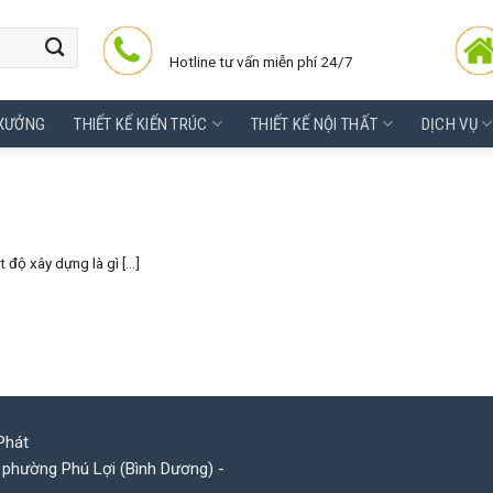
Hotline tư vấn miễn phí 24/7
 XƯỞNG
THIẾT KẾ KIẾN TRÚC
THIẾT KẾ NỘI THẤT
DỊCH VỤ
ộ xây dựng là gì [...]
Phát
 phường Phú Lợi (Bình Dương) -