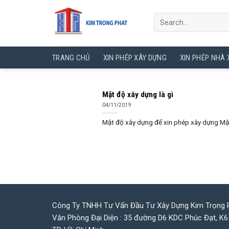
Skip
to
content
TRANG CHỦ
XIN PHÉP XÂY DỰNG
XIN PHÉP NHÀ
Mật độ xây dựng là gì
04/11/2019
Mật độ xây dựng để xin phép xây dựng Mật đ
Công Ty TNHH Tư Vấn Đầu Tư Xây Dựng Kim Trọng 
Văn Phòng Đại Diện : 35 đường D6 KDC Phúc Đạt, K6