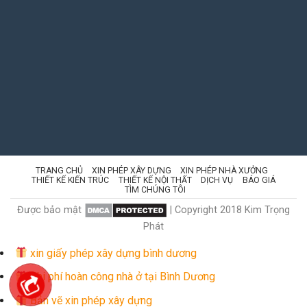
TRANG CHỦ
XIN PHÉP XÂY DỰNG
XIN PHÉP NHÀ XƯỞNG
THIẾT KẾ KIẾN TRÚC
THIẾT KẾ NỘI THẤT
DỊCH VỤ
BÁO GIÁ
TÌM CHÚNG TÔI
Được bảo mật
| Copyright 2018 Kim Trọng
Phát
xin giấy phép xây dựng bình dương
Chi phí hoàn công nhà ở tại Bình Dương
Bản vẽ xin phép xây dựng