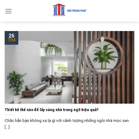
Skip
to
content
26
Th4
Thiết kế thế nào để lấy sáng nhà trong ngõ hiệu quả?
Chắc hẳn bạn không xa lạ gì với cảnh tượng những ngôi nhà mọc san
[...]