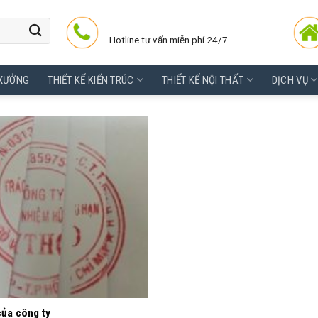
Hotline tư vấn miễn phí 24/7
 XƯỞNG
THIẾT KẾ KIẾN TRÚC
THIẾT KẾ NỘI THẤT
DỊCH VỤ
của công ty