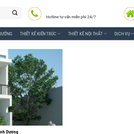
Hotline tư vấn miễn phí 24/7
 XƯỞNG
THIẾT KẾ KIẾN TRÚC
THIẾT KẾ NỘI THẤT
DỊCH VỤ
Bình Dương