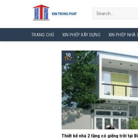
Skip
to
content
TRANG CHỦ
XIN PHÉP XÂY DỰNG
XIN PHÉP NHÀ
10
Th7
Thiết kế nhà 2 tầng có giếng trời tại 