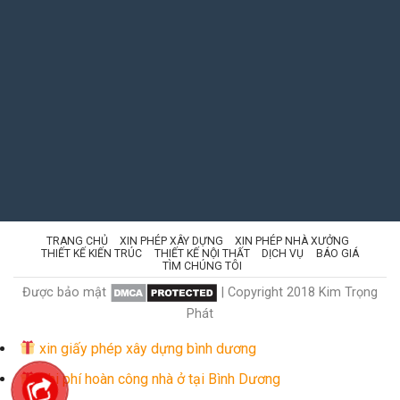
TRANG CHỦ
XIN PHÉP XÂY DỰNG
XIN PHÉP NHÀ XƯỞNG
THIẾT KẾ KIẾN TRÚC
THIẾT KẾ NỘI THẤT
DỊCH VỤ
BÁO GIÁ
TÌM CHÚNG TÔI
Được bảo mật
| Copyright 2018 Kim Trọng
Phát
xin giấy phép xây dựng bình dương
Chi phí hoàn công nhà ở tại Bình Dương