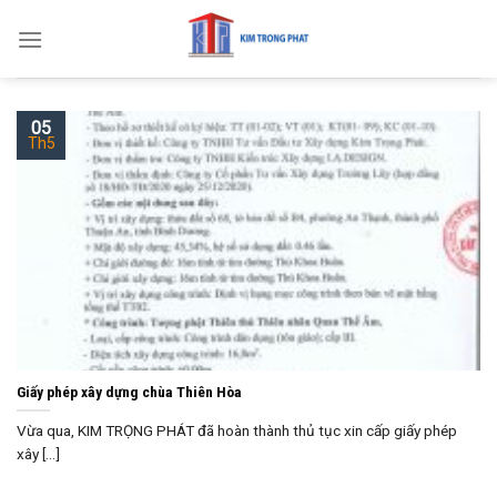
Skip
to
content
05
Th5
Giấy phép xây dựng chùa Thiên Hòa
Vừa qua, KIM TRỌNG PHÁT đã hoàn thành thủ tục xin cấp giấy phép
xây [...]