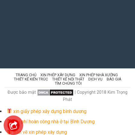
TRANG CHỦ
XIN PHÉP XÂY DỰNG
XIN PHÉP NHÀ XƯỞNG
THIẾT KẾ KIẾN TRÚC
THIẾT KẾ NỘI THẤT
DỊCH VỤ
BÁO GIÁ
TÌM CHÚNG TÔI
Được bảo mật
| Copyright 2018 Kim Trọng
Phát
xin giấy phép xây dựng bình dương
Chi phí hoàn công nhà ở tại Bình Dương
Bản vẽ xin phép xây dựng