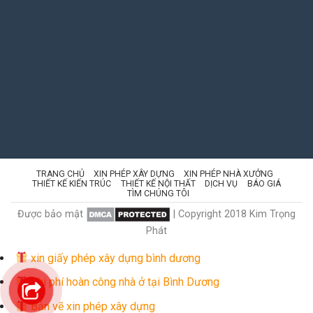
TRANG CHỦ
XIN PHÉP XÂY DỰNG
XIN PHÉP NHÀ XƯỞNG
THIẾT KẾ KIẾN TRÚC
THIẾT KẾ NỘI THẤT
DỊCH VỤ
BÁO GIÁ
TÌM CHÚNG TÔI
Được bảo mật
| Copyright 2018 Kim Trọng
Phát
xin giấy phép xây dựng bình dương
Chi phí hoàn công nhà ở tại Bình Dương
Bản vẽ xin phép xây dựng