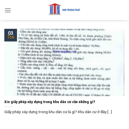
Skip
to
content
03
Th6
Xin giấy phép xây dựng trong khu dân cư cần những gì?
Giấy phép xây dựng trong khu dân cư là gì? Khu dân cư ở đây [...]