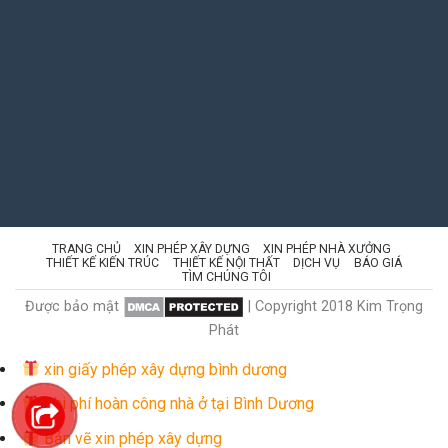
TRANG CHỦ
XIN PHÉP XÂY DỰNG
XIN PHÉP NHÀ XƯỞNG
THIẾT KẾ KIẾN TRÚC
THIẾT KẾ NỘI THẤT
DỊCH VỤ
BÁO GIÁ
TÌM CHÚNG TÔI
Được bảo mật
| Copyright 2018 Kim Trọng
Phát
xin giấy phép xây dựng bình dương
Chi phí hoàn công nhà ở tại Bình Dương
Bản vẽ xin phép xây dựng