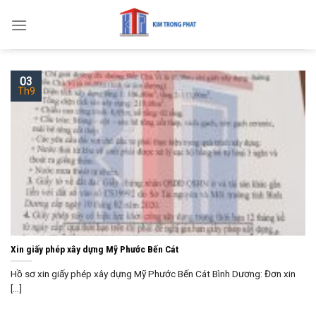
Skip
to
content
03
Th9
Xin giấy phép xây dựng Mỹ Phước Bến Cát
Hồ sơ xin giấy phép xây dựng Mỹ Phước Bến Cát Bình Dương: Đơn xin
[...]