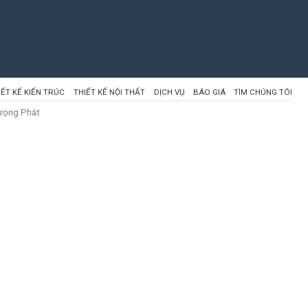
IẾT KẾ KIẾN TRÚC
THIẾT KẾ NỘI THẤT
DỊCH VỤ
BÁO GIÁ
TÌM CHÚNG TÔI
Trọng Phát