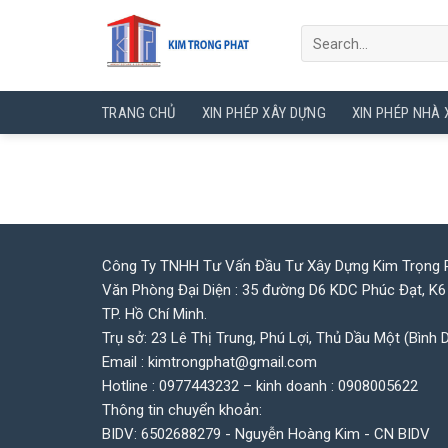
Skip
to
content
TRANG CHỦ
XIN PHÉP XÂY DỰNG
XIN PHÉP NHÀ
Công Ty TNHH Tư Vấn Đầu Tư Xây Dựng Kim Trọng 
Văn Phòng Đại Diện : 35 đường D6 KDC Phúc Đạt, K6
TP. Hồ Chí Minh.
Trụ sở: 23 Lê Thị Trung, Phú Lợi, Thủ Dầu Một (Bình 
Email : kimtrongphat@gmail.com
Hotline : 0977443232 – kinh doanh : 0908005622
Thông tin chuyển khoản:
BIDV: 6502688279 - Nguyễn Hoàng Kim - CN BIDV