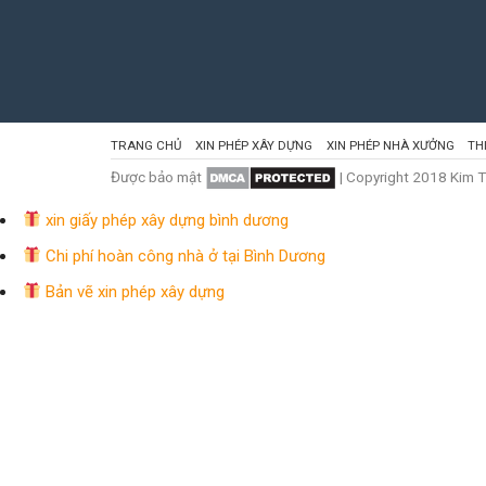
TRANG CHỦ
XIN PHÉP XÂY DỰNG
XIN PHÉP NHÀ XƯỞNG
TH
Được bảo mật
| Copyright 2018 Kim 
xin giấy phép xây dựng bình dương
Chi phí hoàn công nhà ở tại Bình Dương
Bản vẽ xin phép xây dựng